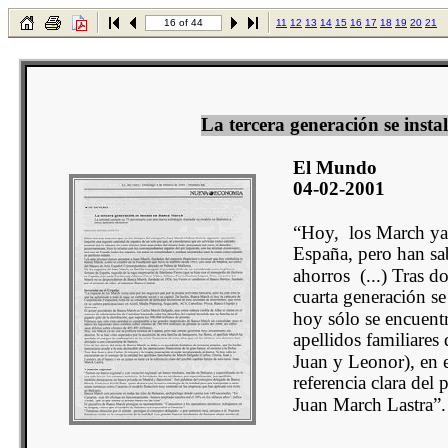
16 of 44
11
12
13
14
15
16
17
18
19
20
21
La tercera generación se inst
El Mundo
04-02-2001
“Hoy, los March ya 
España, pero han sa
ahorros (...) Tras do
cuarta generación se
hoy sólo se encuentr
apellidos familiares
Juan y Leonor), en e
referencia clara del 
Juan March Lastra”.